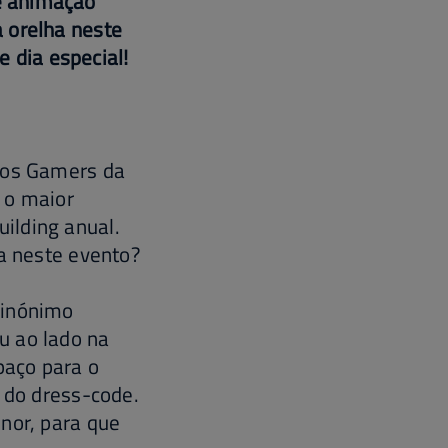
e animação
 orelha neste
e dia especial!
a os Gamers da
 o maior
ilding anual.
a neste evento?
sinónimo
u ao lado na
paço para o
a do dress-code.
nor, para que