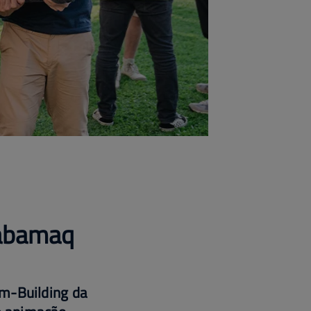
Fabamaq
am-Building da