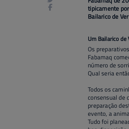
Fabamaq de 202
tipicamente por
Bailarico de Ver
Um Bailarico de
Os preparativo
Fabamaq começar
número de sorr
Qual seria entã
Todos os camin
consensual de 
preparação dest
evento, a anima
Tudo foi planea