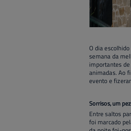
O dia escolhido
semana da melh
importantes de
animadas. Ao fi
evento e fizera
Sorrisos, um pe
Entre saltos par
foi marcado pe
da noite foi-no