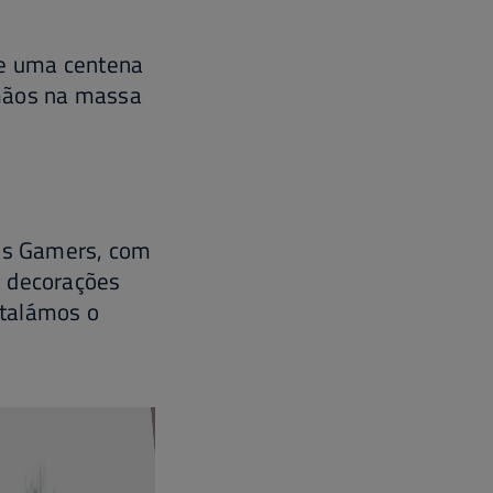
de uma centena
 mãos na massa
sos Gamers, com
m decorações
stalámos o