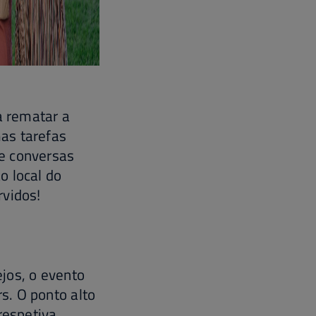
a rematar a
as tarefas
e conversas
o local do
rvidos!
ejos, o evento
s. O ponto alto
respetiva