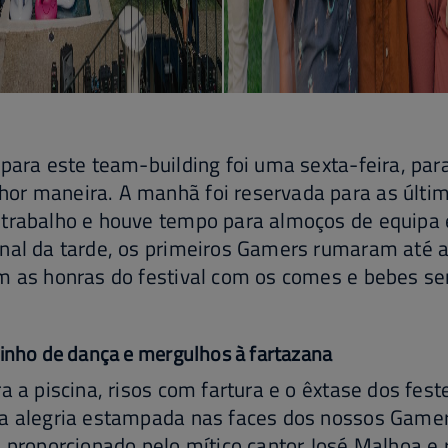
 para este team-building foi uma sexta-feira, par
or maneira. A manhã foi reservada para as últim
 trabalho e houve tempo para almoços de equipa 
nal da tarde, os primeiros Gamers rumaram até a
m as honras do festival com os comes e bebes se
zinho de dança e mergulhos à fartazana
a a piscina, risos com fartura e o êxtase dos fest
la alegria estampada nas faces dos nossos Gamer
s proporcionado pelo mítico cantor José Malhoa e 