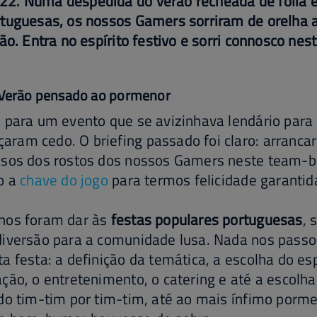
2. Numa despedida do verão recheada de folia 
tuguesas, os nossos Gamers sorriram de orelha a
ão. Entra no espírito festivo e sorri connosco nest
 Verão pensado ao pormenor
s para um evento que se avizinhava lendário par
am cedo. O briefing passado foi claro: arrancar
isos dos rostos dos nossos Gamers neste team-bu
o a
chave do jogo
para termos felicidade garantid
hos foram dar às
festas populares portuguesas
, 
diversão para a comunidade lusa. Nada nos passo
a festa: a definição da temática, a escolha do es
ção, o entretenimento, o catering e até a escolh
do tim-tim por tim-tim, até ao mais ínfimo porme