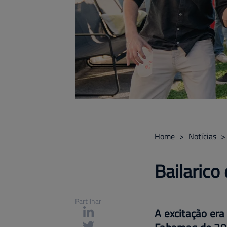
Home
>
Notícias
>
Bailarico
Partilhar
A excitação er