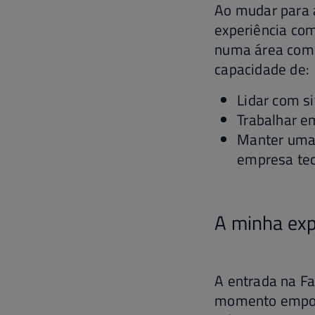
Ao mudar para 
experiência co
numa área como
capacidade de:
Lidar com s
Trabalhar em
Manter uma
empresa tec
A minha ex
A entrada na F
momento empol