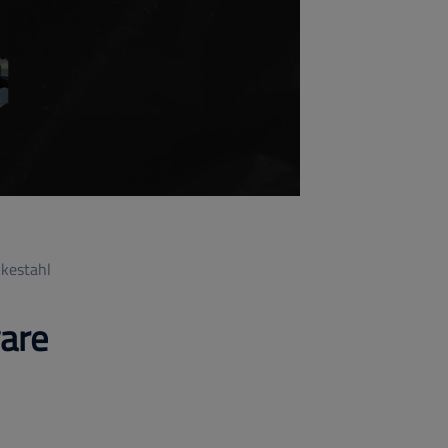
lkestahl
are