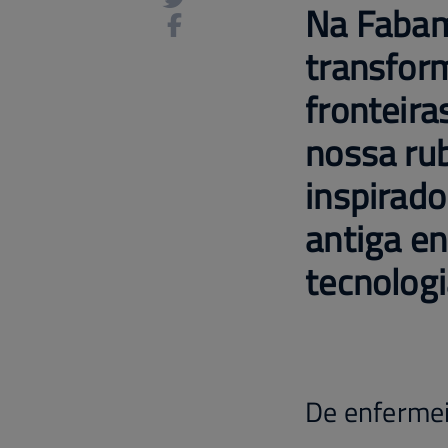
Na Fabam
transform
fronteira
nossa ru
inspirado
antiga e
tecnolog
De enfermei