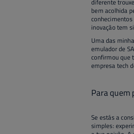
diferente troux
bem acolhida pe
conhecimentos 
inovação tem s
Uma das minhas
emulador de SAS
confirmou que 
empresa tech de
Para quem 
Se estás a cons
simples: experi