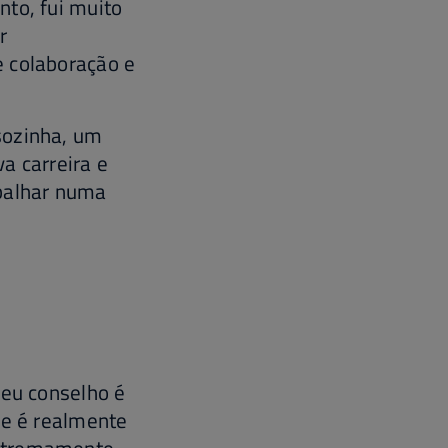
nto, fui muito
r
e colaboração e
sozinha, um
a carreira e
abalhar numa
meu conselho é
se é realmente