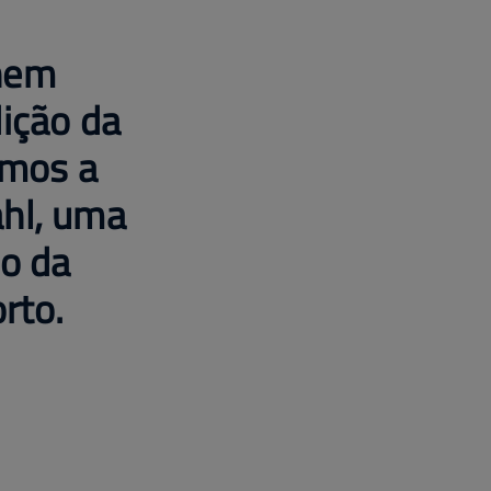
inem
dição da
amos a
ahl, uma
o da
rto.