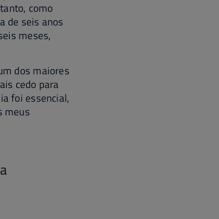
ntanto, como
ca de seis anos
 seis meses,
 um dos maiores
mais cedo para
a foi essencial,
os meus
 a