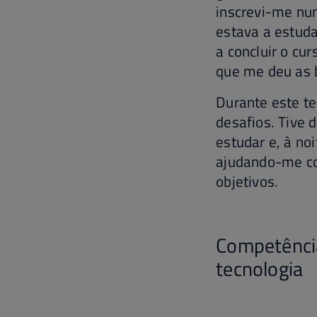
inscrevi-me nu
estava a estuda
a concluir o cu
que me deu as b
Durante este t
desafios. Tive 
estudar e, à no
ajudando-me co
objetivos.
Competência
tecnologia