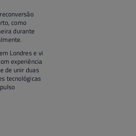
 reconversão
orto, como
meira durante
almente.
em Londres e vi
om experiência
e de unir duas
es tecnológicas
mpulso