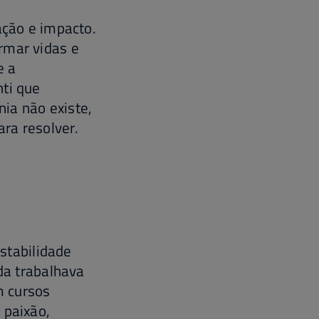
ação e impacto.
rmar vidas e
e a
nti que
ia não existe,
ra resolver.
estabilidade
nda trabalhava
m cursos
 paixão,