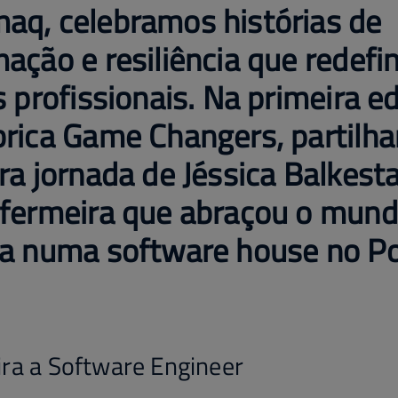
aq, celebramos histórias de
ação e resiliência que redef
s profissionais. Na primeira e
brica Game Changers, partilh
ra jornada de Jéssica Balkest
nfermeira que abraçou o mund
ia numa software house no Po
ra a Software Engineer