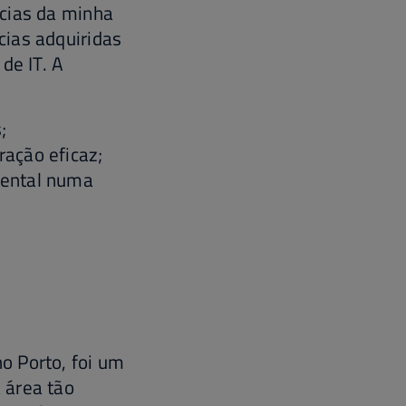
ncias da minha
cias adquiridas
de IT. A
;
ração eficaz;
mental numa
o Porto, foi um
área tão