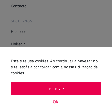
Contacto
SEGUE-NOS
Facebook
Linkedin
Instagram
Este site usa cookies. Ao continuar a navegar no
site, estás a concordar com a nossa utilização de
Youtube
cookies.
Ler mais
Ok