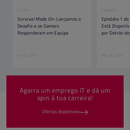
EVENTS
EXPERTS
Survival Mode On: Lançamos o
Episódio 1 do
Desafio e os Gamers
Está Disponív
Responderam em Equipa
por Detrás do
Jun 03, 2026
Mai 28, 2026
Agarra um emprego IT e dá um
spin à tua carreira!
Ofertas disponíveis