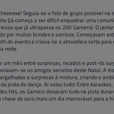
 cheeeese! Seguia-se a foto de grupo possível na 
nho (já começa a ser difícil enquadrar uma comun
nossa que já ultrapassa os 200 Gamers). O janta
do por muitos brindes e sorrisos. Começavam entr
th do evento e criava-se a atmosfera certa para
a noite.
e um mês entre surpresas, recados e post-its su
velavam-se os amigos secretos deste Natal. A tr
argalhadas e surpresas à mistura, criando o ambi
 da pista de dança. Aí valeu tudo! Entre karaoke
es hits, os Gamers deixaram tudo na pista duran
 chave de ouro mais um dia memorável para a hi