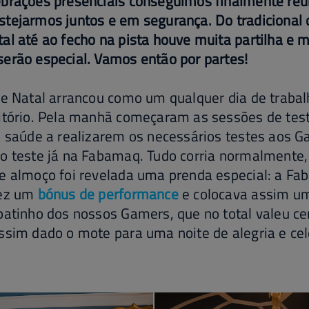
ebrações presenciais conseguimos finalmente reu
tejarmos juntos e em segurança. Do tradicional 
al até ao fecho na pista houve muita partilha e
erão especial. Vamos então por partes!
de Natal arrancou como um qualquer dia de trabal
ritório. Pela manhã começaram as sessões de tes
e saúde a realizarem os necessários testes aos 
o teste já na Fabamaq. Tudo corria normalmente,
e almoço foi revelada uma prenda especial: a Fa
vez um
bónus de performance
e colocava assim u
patinho dos nossos Gamers, que no total valeu c
ssim dado o mote para uma noite de alegria e ce