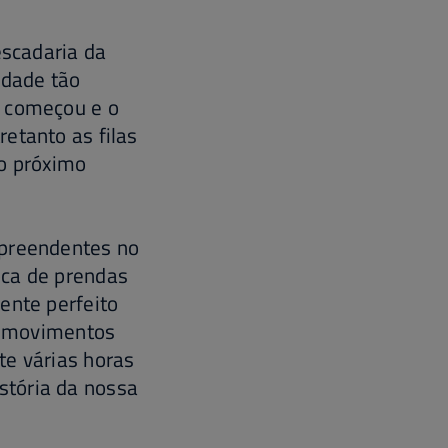
escadaria da
idade tão
r começou e o
etanto as filas
 o próximo
rpreendentes no
oca de prendas
ente perfeito
s, movimentos
te várias horas
stória da nossa