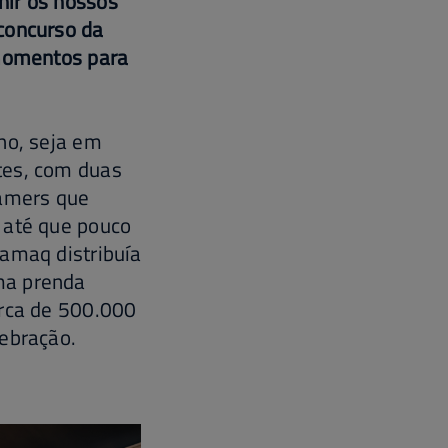
nir os nossos
concurso da
 momentos para
ho, seja em
tes, com duas
Gamers que
 até que pouco
bamaq distribuía
ma prenda
erca de 500.000
lebração.