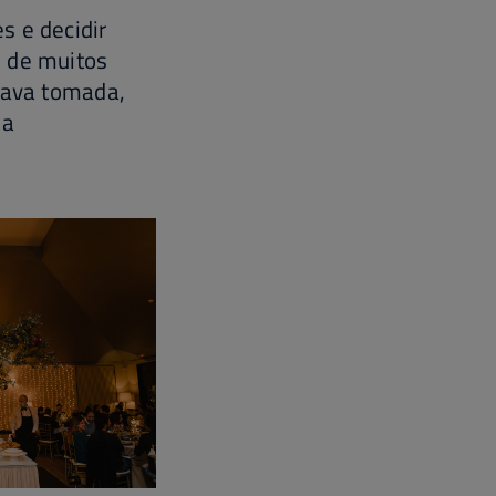
s e decidir
s de muitos
stava tomada,
ma