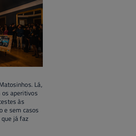
 Matosinhos. Lá,
os aperitivos
testes às
do e sem casos
 que já faz